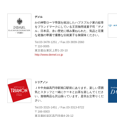
デメル
かの神聖ローマ帝国を統治したハプスブルク家の紋章
をブランドマークにしている王宮御用達菓子司「デメ
ル」日本店。永い歴史に積み重ねられた、気品と荘重
な老舗の華麗で優雅な伝統菓子を御賞味ください。
Tel.03-3478-1251 ／Fax.03-3839-2060
〒110-0005
東京都台東区上野1-20-10
http://www.demel.co.jp
トリアノン
ＪＲ中央線高円寺駅南口駅前にあります。楽しい雰囲
気とスタッフと一緒にケーキとお茶を楽しんでくださ
い。進物商品も沢山揃っています。是非お立寄りくだ
さい。
Tel.03-3315-1451 ／Fax.03-3313-8722
〒166-0003
東京都杉並区高円寺南4-26-12