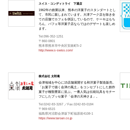
スイス・コンディトライ 下通店
1962年の創業以来、熊本の洋菓子のスタンダートとし
て、市民に親しまれています。大津アーク店を除き全
ての店舗でカフェを併設しているので、ケーキはもち
ろん、パフェ等洋菓子店ならではのデザートも楽しめ
ます。
Tel.096-352-1251
〒860-0801
熊本県熊本市中央区安政町5-2
http://www.s-swiss.com/
株式会社 太郎庵
会津地域を中心に15店舗展開する和洋菓子製造販売。
「お菓子で描く会津の風土」をコンセプトにした創作
菓子が種類豊富に並ぶ。一番人気は伝統玩具をモチー
フにしたブッセ菓子「会津の天神さま」。
Tel.0242-83-3267 ／Fax.0242-83-0184
〒969-6515
福島県河沼郡会津坂下町福原前4108-1
https://www.taroan.co.jp