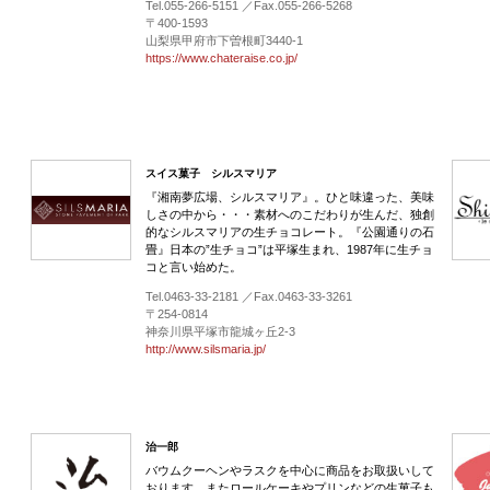
Tel.055-266-5151 ／Fax.055-266-5268
〒400-1593
山梨県甲府市下曽根町3440-1
https://www.chateraise.co.jp/
スイス菓子 シルスマリア
『湘南夢広場、シルスマリア』。ひと味違った、美味
しさの中から・・・素材へのこだわりが生んだ、独創
的なシルスマリアの生チョコレート。『公園通りの石
畳』日本の”生チョコ”は平塚生まれ、1987年に生チョ
コと言い始めた。
Tel.0463-33-2181 ／Fax.0463-33-3261
〒254-0814
神奈川県平塚市龍城ヶ丘2-3
http://www.silsmaria.jp/
治一郎
バウムクーヘンやラスクを中心に商品をお取扱いして
おります。またロールケーキやプリンなどの生菓子も