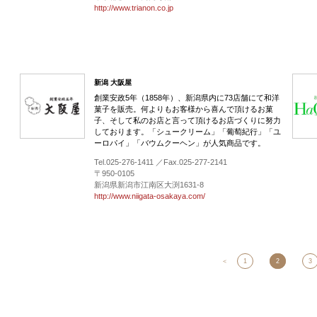
http://www.trianon.co.jp
新潟 大阪屋
創業安政5年（1858年）、新潟県内に73店舗にて和洋
菓子を販売。何よりもお客様から喜んで頂けるお菓
子、そして私のお店と言って頂けるお店づくりに努力
しております。「シュークリーム」「葡萄紀行」「ユ
ーロパイ」「バウムクーヘン」が人気商品です。
Tel.025-276-1411 ／Fax.025-277-2141
〒950-0105
新潟県新潟市江南区大渕1631-8
http://www.niigata-osakaya.com/
＜
1
2
3