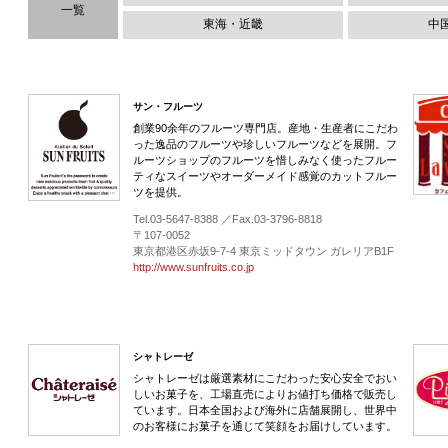
一覧
東海・近畿
中
サン・フルーツ
創業90余年のフルーツ専門店。産地・生産者にこだわ
った逸品のフルーツや珍しいフルーツなどを展開。フ
ルーツショップのフルーツを惜しみなく使ったフルー
ティなスイーツやオーダーメイド感覚のカットフルー
ツを提供。
Tel.03-5647-8388 ／Fax.03-3796-8818
〒107-0052
東京都港区赤坂9-7-4 東京ミッドタウン ガレリアB1F
http://www.sunfruits.co.jp
シャトレーゼ
シャトレーゼは厳選素材にこだわった安心安全でおい
しいお菓子を、工場直売によりお値打ち価格で販売し
ています。日本全国および海外に店舗展開し、世界中
のお客様にお菓子を通じて笑顔をお届けしています。