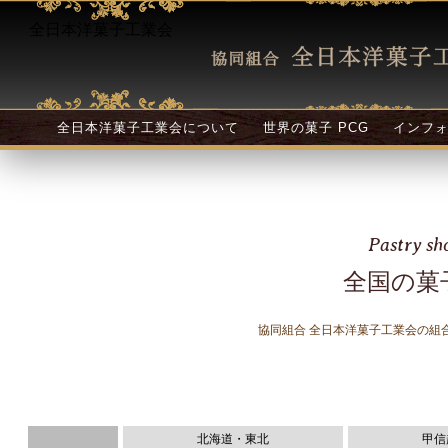
全日本洋菓子工業会
全日本洋菓子工業会について
世界の菓子 PCG
インフ
Pastry sh
全国の菓
協同組合 全日本洋菓子工業会の組
北海道・東北
甲信