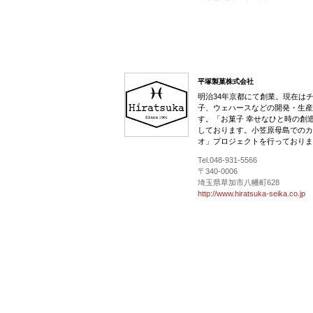
平塚製菓株式会社
明治34年京都にて創業。現在は
子、ウェハースなどの開発・生産
す。「お菓子 幸せなひと時の創
しております。小笠原母島でのカ
オ」プロジェクトを行っておりま
Tel.048-931-5566
〒340-0006
埼玉県草加市八幡町628
http://www.hiratsuka-seika.co.jp