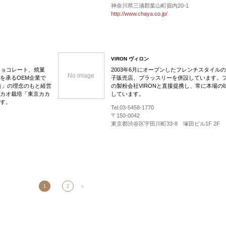
神奈川県三浦郡葉山町掘内20-1
http://www.chaya.co.jp/
VIRON ヴィロン
チョコレート、焼菓
2003年6月にオープンしたフレンチスタイル
No image
を承るOEM企業で
子販売店、ブラッスリーを併設しています。
造」の理念のもと経営
の製粉会社VIRONと直接提携し、常に本場の
カオ栽培「東京カカ
しています。
す。
Tel.03-5458-1770
〒150-0042
東京都渋谷区宇田川町33-8 塚田ビル1F 2F
1
2
＞