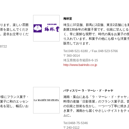
梅林堂
ります。楽しい雰囲
埼玉に37店舗、群馬に2店舗、東京2店舗にを
茶を楽しんでくださ
創業130余年の和菓子屋です。伝統に甘んじ
。是非お立寄りくだ
く、常に新鮮な視野で、時代の風をお菓子の
り入れています。和菓子の他にも様々な洋菓
販売しております。
-8722
Tel.048-521-6180 ／Fax.048-523-5766
〒360-0014
埼玉県熊谷市箱田6-6-15
http://www.bairindo.co.jp
パティスリー ラ・マーレ・ド・チャヤ
皆様にフランス菓子・
湘南・葉山にある「ラ・マーレ・ド・チャヤ
菓子に和のエッセン
料理の老舗「日影茶屋」のフランス菓子店。
名を冠し、幅広いお
の伝統と技術を生かし、一つ一つ丁寧に焼き
き菓子。湘南から届くやさしいテイストをテ
ムに。
Tel.0468-75-5346
〒240-0112