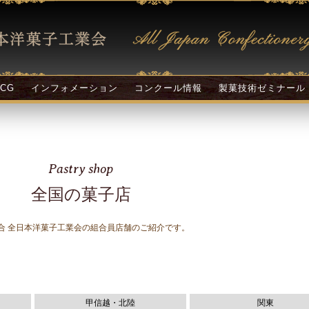
CG
インフォメーション
コンクール情報
製菓技術ゼミナール
Pastry shop
全国の菓子店
合 全日本洋菓子工業会の組合員店舗のご紹介です。
甲信越・北陸
関東