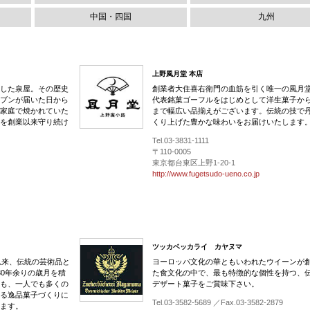
中国・四国
九州
上野風月堂 本店
した泉屋。その歴史
創業者大住喜右衛門の血筋を引く唯一の風月
ブンが届いた日から
代表銘菓ゴーフルをはじめとして洋生菓子か
家庭で焼かれていた
まで幅広い品揃えがございます。伝統の技で
を創業以来守り続け
くり上げた豊かな味わいをお届けいたします
Tel.03-3831-1111
〒110-0005
東京都台東区上野1-20-1
http://www.fugetsudo-ueno.co.jp
ツッカベッカライ カヤヌマ
以来、伝統の芸術品と
ヨーロッパ文化の華ともいわれたウイーンが
30年余りの歳月を積
た食文化の中で、最も特徴的な個性を持つ、
も、一人でも多くの
デザート菓子をご賞味下さい。
る逸品菓子づくりに
Tel.03-3582-5689 ／Fax.03-3582-2879
ます。