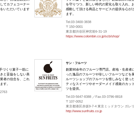
してカフェコーナー
を守りつつ、新しい時代の変化も取り入れ、
をいただいています
感動して頂ける商品とサービスの提供を心が
ます。
Tel.03-3400-3838
〒150-0001
東京都渋谷区神宮前6-31-19
https://www.colombin.co.jp/scb/shop/
サン・フルーツ
の手づくり菓子一筋に
創業90余年のフルーツ専門店。産地・生産者
きと妥協をしない美
った逸品のフルーツや珍しいフルーツなどを
業者の信念を、これ
ルーツショップのフルーツを惜しみなく使っ
ます。
ティなスイーツやオーダーメイド感覚のカッ
ツを提供。
-2763
Tel.03-5647-8388 ／Fax.03-3796-8818
〒107-0052
東京都港区赤坂9-7-4 東京ミッドタウン ガレリ
http://www.sunfruits.co.jp