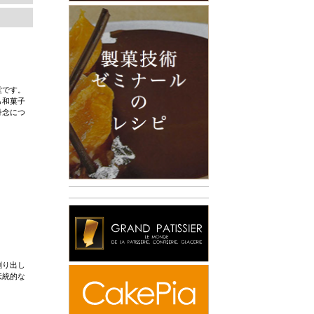
堂です。
ら和菓子
丹念につ
。
創り出し
伝統的な