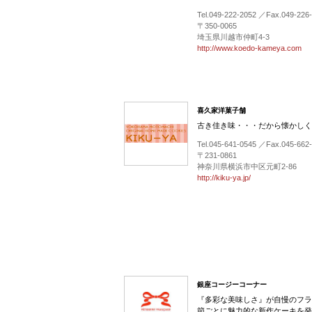
Tel.049-222-2052 ／Fax.049-226
〒350-0065
埼玉県川越市仲町4-3
http://www.koedo-kameya.com
喜久家洋菓子舗
古き佳き味・・・だから懐かしく
Tel.045-641-0545 ／Fax.045-662
〒231-0861
神奈川県横浜市中区元町2-86
http://kiku-ya.jp/
銀座コージーコーナー
『多彩な美味しさ』が自慢のフラ
節ごとに魅力的な新作ケーキを発