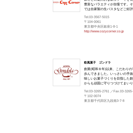
豊富なバラエティが自慢です。そ
では自家製の生パスタなどご好評
Tel.03-3567-5015
〒104-0061
東京都中央区銀座1-8-1
http://www.cozycorner.co.jp
欧風菓子 ゴンドラ
創業(昭和８年)以来、こだわり
歩んできました。いっさいの手抜
味しいお菓子づくりを目指した創
からも頑固に守りつづけてまいり
Tel.03-3265-2761 ／Fax.03-3265
〒102-0074
東京都千代田区九段南3-7-8