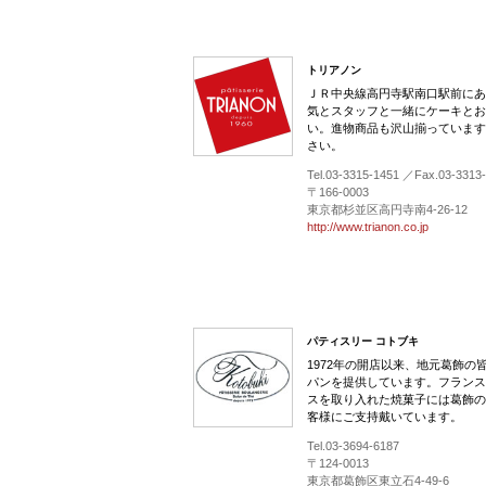
トリアノン
ＪＲ中央線高円寺駅南口駅前にあ
気とスタッフと一緒にケーキとお
い。進物商品も沢山揃っています
さい。
Tel.03-3315-1451 ／Fax.03-3313
〒166-0003
東京都杉並区高円寺南4-26-12
http://www.trianon.co.jp
パティスリー コトブキ
1972年の開店以来、地元葛飾の
パンを提供しています。フランス
スを取り入れた焼菓子には葛飾の
客様にご支持戴いています。
Tel.03-3694-6187
〒124-0013
東京都葛飾区東立石4-49-6