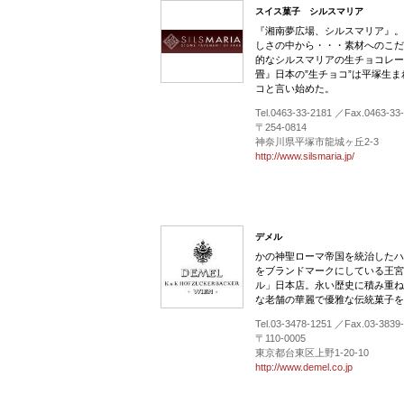
スイス菓子 シルスマリア
『湘南夢広場、シルスマリア』。
しさの中から・・・素材へのこだ
的なシルスマリアの生チョコレー
畳』日本の”生チョコ”は平塚生ま
コと言い始めた。
Tel.0463-33-2181 ／Fax.0463-33
〒254-0814
神奈川県平塚市龍城ヶ丘2-3
http://www.silsmaria.jp/
デメル
かの神聖ローマ帝国を統治したハ
をブランドマークにしている王宮
ル」日本店。永い歴史に積み重ね
な老舗の華麗で優雅な伝統菓子を
Tel.03-3478-1251 ／Fax.03-3839
〒110-0005
東京都台東区上野1-20-10
http://www.demel.co.jp