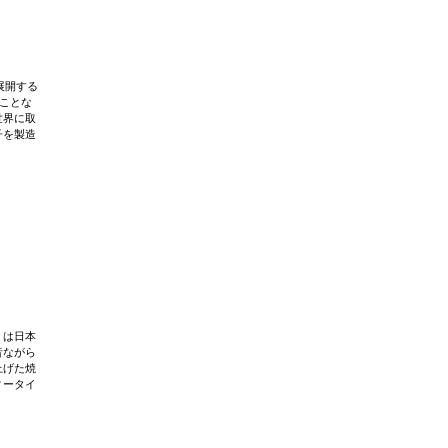
展開する
ることな
世界に取
子を製造
」は日本
昔ながら
上げた焼
ィータイ