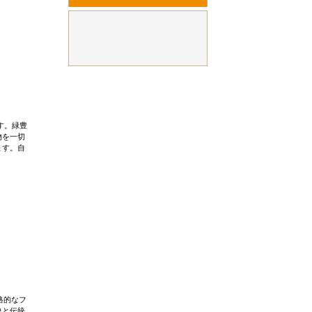
ます。緑豊
物を一切
ます。自
。
格的なフ
史と伝統