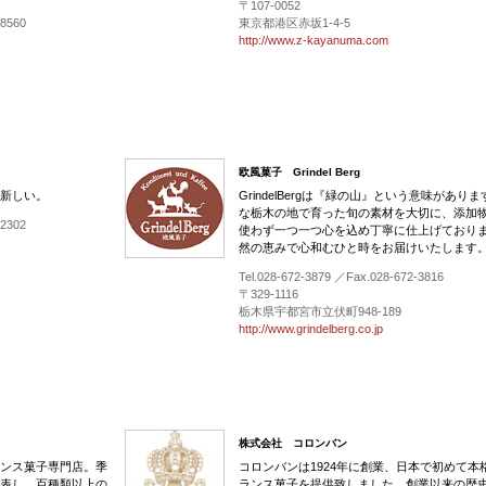
〒107-0052
-8560
東京都港区赤坂1-4-5
http://www.z-kayanuma.com
欧風菓子 Grindel Berg
新しい。
GrindelBergは『緑の山』という意味があり
な栃木の地で育った旬の素材を大切に、添加
-2302
使わず一つ一つ心を込め丁寧に仕上げており
然の恵みで心和むひと時をお届けいたします
Tel.028-672-3879 ／Fax.028-672-3816
〒329-1116
栃木県宇都宮市立伏町948-189
http://www.grindelberg.co.jp
株式会社 コロンバン
ンス菓子専門店。季
コロンバンは1924年に創業、日本で初めて本
表し、百種類以上の
ランス菓子を提供致しました。創業以来の歴