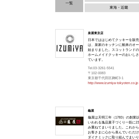
一覧
東海・近畿
泉屋東京店
日本でははじめてクッキーを販売
は、泉家のキッチンに舶来のオー
始まりました。スコットランドの
ホームメイドクッキーのおいしさ
ています。
Tel.03-3261-5541
〒102-0083
東京都千代田区麹町3-1
http://www.izumiya-tokyoten.co.jp
龜屋
龜屋は天明三年（1783）の創業
いわれる逸品菓子づくり一筋に2
み重ねてまいりました。これから
お客さまに心から喜んでいただけ
ダイナミックに取り組んでまいり