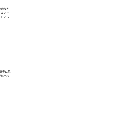
つめなが
てまいり
とおいし
菓子に思
がれたお
。