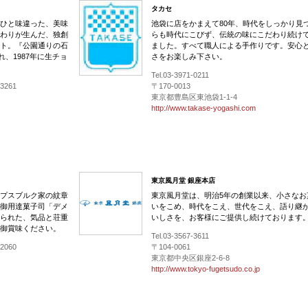
タカセ
ひと味違った、美味
池袋に店をかまえて80年、時代をしっかり見
わりが生んだ、独創
らも時代にこびず、伝統の味にこだわり続け
ト。『公園通りの石
ました。すべて職人による手作りです。安心
れ、1987年に生チョ
さをお楽しみ下さい。
Tel.03-3971-0211
-3261
〒170-0013
東京都豊島区東池袋1-1-4
http://www.takase-yogashi.com
東京風月堂 銀座本店
プスブルク家の紋章
東京風月堂は、明治5年の創業以来、小さなお
御用達菓子司「デメ
いをこめ、時代をこえ、世代をこえ、語り継
られた、気品と荘重
いしさを、お客様にご提供し続けております
御賞味ください。
Tel.03-3567-3611
-2060
〒104-0061
東京都中央区銀座2-6-8
http://www.tokyo-fugetsudo.co.jp