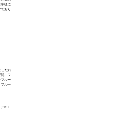
お客様に
けており
にこだわ
展開。フ
たフルー
トフルー
アB1F